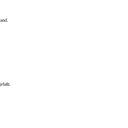
land.
efaßt.